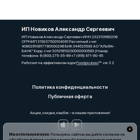
ИП Новиков Александр Сергеевич
ИП Новиков Александр Сергеевич ИНН 232310580208
ОГРНИП 319237500104361 Расчетный счет
40802810817780000298 БИК 044525593 АО "АЛЬФА-
БАНК" Корр. счет 30101810200000000593 (Номер
телефона: 8 (900) 275-35-89 +7 (918) 471-90-45
Работает на эффективном ядре
Foodpicásso
ver. 3.2
Политика конфиденциальности
Публичная оферта
Акции, скидки, кэшбэк − в нашем приложении!
Мы используем куки.
Пользуясь сайтом, вы даёте согласие на
обработку файлов cookie вашего браузера и использование