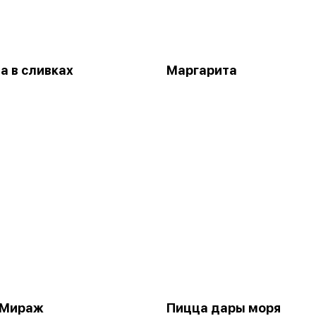
а в сливках
Маргарита
 Мираж
Пицца дары моря