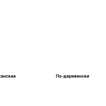
канская
По-деревенски