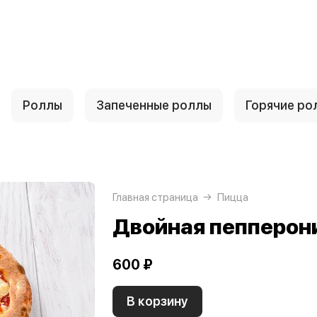
Роллы
Запеченные роллы
Горячие ро
Главная страница
Пицца
Двойная пепперон
600 ₽
В корзину