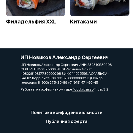
Филадельфия XXL
Китаками
ИП Новиков Александр Сергеевич
ИП Новиков Александр Сергеевич ИНН 232310580208
ОГРНИП 319237500104361 Расчетный счет
40802810817780000298 БИК 044525593 АО "АЛЬФА-
БАНК" Корр. счет 30101810200000000593 (Номер
телефона: 8 (900) 275-35-89 +7 (918) 471-90-45
Работает на эффективном ядре
Foodpicásso
ver. 3.2
Политика конфиденциальности
Публичная оферта