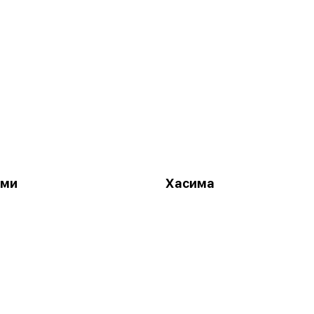
ами
Хасима