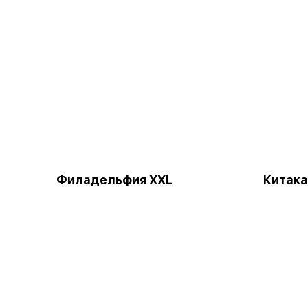
Филадельфия XXL
Китак