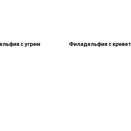
льфия с угрем
Филадельфия с креве