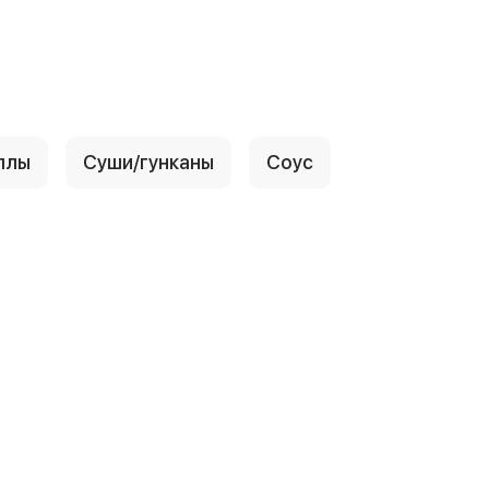
ллы
Суши/гунканы
Соус